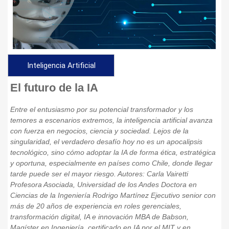
Inteligencia Artificial
El futuro de la IA
Entre el entusiasmo por su potencial transformador y los
temores a escenarios extremos, la inteligencia artificial avanza
con fuerza en negocios, ciencia y sociedad. Lejos de la
singularidad, el verdadero desafío hoy no es un apocalipsis
tecnológico, sino cómo adoptar la IA de forma ética, estratégica
y oportuna, especialmente en países como Chile, donde llegar
tarde puede ser el mayor riesgo. Autores: Carla Vairetti
Profesora Asociada, Universidad de los Andes Doctora en
Ciencias de la Ingeniería Rodrigo Martínez Ejecutivo senior con
más de 20 años de experiencia en roles gerenciales,
transformación digital, IA e innovación MBA de Babson,
Magíster en Ingeniería, certificado en IA por el MIT y en