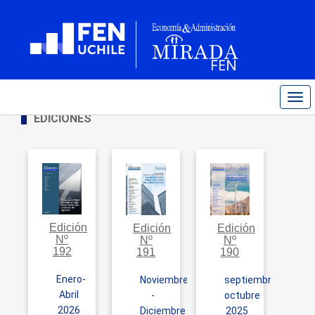
Tog
navi
EDICIONES
Edición
Edición
Edición
Nº
Nº
Nº
192
190
191
Enero-
septiembre,
Noviembre
Abril
octubre
-
2026
2025
Diciembre