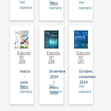
Ver
Ver
Ver
2025
número
número
número
Edición
Edición
Edición
Nº
Nº
Nº
189
188
187
marzo
Diciembre
Octubre,
-
2024
noviembre
junio
/
2024
Ver
Ver
Ver
2025
enero
número
número
número
2025