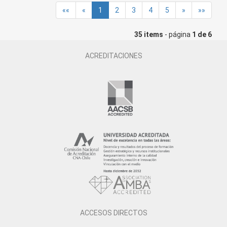
««
«
1
2
3
4
5
»
»»
35 items
- página
1 de 6
ACREDITACIONES
ACCESOS DIRECTOS