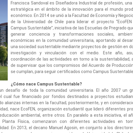
Francisca Sandoval es Diseñadora Industrial de profesión, una
estratégica en el ámbito de la innovación para el mundo pro
económico. En 2014 se unió a la Facultad de Economía y Negoci
de la Universidad de Chile para liderar el proyecto “EcoFEN
Campus Sustentable”, iniciativa de las Escuelas de Pregrado q
generar conciencia y transformaciones sociales, ambien
económicas en la comunidad universitaria, aportando al desar
una sociedad sustentable mediante proyectos de gestión en d
investigación y vinculación con el medio. Este año, as
coordinación de las actividades en torno a la sustentabilidad
de supervisar que los compromisos del Acuerdo de Producción
se cumplan, para seguir certificados como Campus Sustentable
¿Cómo nace Campus Sustentable?
n desafío de toda la comunidad universitaria. El año 2007 un g
 el cual fue financiado por fondos destinados a proyectos estudiant
 alianzas internas en la facultad; posteriormente, y en consideraci
dad, nace EcoFEN, organización estudiantil que lideró diferentes pr
ducación ambiental, entre otros. En paralelo a esta iniciativa, el a
 Planta Física, comenzaron con diferentes actividades en tor
dad. En 2013, el decano Manuel Agosin, en conjunto a los directore