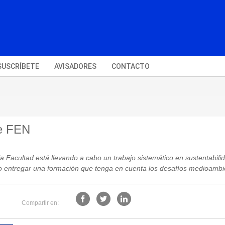
SUSCRÍBETE
AVISADORES
CONTACTO
de FEN
a Facultad está llevando a cabo un trabajo sistemático en sustentabili
no entregar una formación que tenga en cuenta los desafíos medioambi
Compartir en: