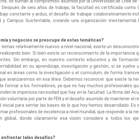
che, se suman al compromiso asumido por la Universidad de Chile de 
 Después de seis años de trabajo, la facultad es certificada com
rabajo constante y arduo, el desafío de trabajar colaborativamente in
N y Campus Sustentable, creando una organización triestamental 
omía y negocios se preocupe de estas temáticas?
n temas relativamente nuevos a nivel nacional, existe un desconocim
ealizando bien. Si bien existe un reconocimiento de la importancia 
ntes. Sin embargo, en nuestro contexto educativo y de formación
entabilidad en su aprendizaje, investigación y gestión, sí se vuelve
onal en áreas como la investigación o el curriculum, de forma transve
 que avanzaremos en esa línea. Debemos reconocer que existe la ne
n, de formar a los formadores, ya que no hay muchos profesionales q
nden la imperiosa necesidad que hay en la facultad. La firma del Ac
sión voluntaria por parte de FEN y el desafío asumido de mantener el re
é inicial para sentar las bases de lo que hoy hemos desarrollado. Es 
mar profesionales de excelencia a nivel mundial, que responde a la n
n global, donde claramente esa visión considere a todos los eje
.
a enfrentar tales desafíos?