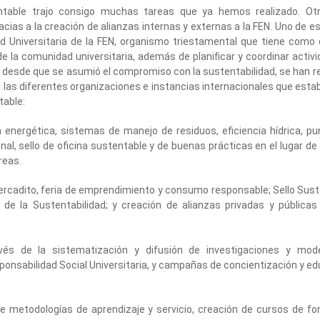
table trajo consigo muchas tareas que ya hemos realizado. Ot
ias a la creación de alianzas internas y externas a la FEN. Uno de e
d Universitaria de la FEN, organismo triestamental que tiene como 
e la comunidad universitaria, además de planificar y coordinar activ
do, desde que se asumió el compromiso con la sustentabilidad, se han r
or las diferentes organizaciones e instancias internacionales que esta
table:
ia energética, sistemas de manejo de residuos, eficiencia hídrica, p
nal, sello de oficina sustentable y de buenas prácticas en el lugar de 
reas.
Mercadito, feria de emprendimiento y consumo responsable; Sello Sus
e la Sustentabilidad; y creación de alianzas privadas y públicas 
ravés de la sistematización y difusión de investigaciones y mod
sponsabilidad Social Universitaria, y campañas de concientización y e
 de metodologías de aprendizaje y servicio, creación de cursos de f