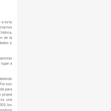
e a esta
 estamos
hídrica,
n de la
idades e
empresas
 lugar a
deberán
 Por eso
ada para
u propia
 es una
ODS, los
producir