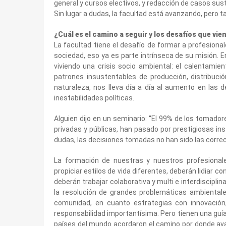
general y cursos electivos, y redacción de casos sust
Sin lugar a dudas, la facultad está avanzando, pero
¿Cuál es el camino a seguir y los desafíos que vie
La facultad tiene el desafío de formar a profesion
sociedad, eso ya es parte intrínseca de su misión.
viviendo una crisis socio ambiental: el calentamient
patrones insustentables de producción, distribuc
naturaleza, nos lleva día a día al aumento en las 
inestabilidades políticas.
Alguien dijo en un seminario: ‘‘El 99% de los tomad
privadas y públicas, han pasado por prestigiosas ins
dudas, las decisiones tomadas no han sido las correct
La formación de nuestras y nuestros profesional
propiciar estilos de vida diferentes, deberán lidiar 
deberán trabajar colaborativa y multi e interdiscipli
la resolución de grandes problemáticas ambientales
comunidad, en cuanto estrategias con innovación,
responsabilidad importantísima. Pero tienen una guía
países del mundo acordaron el camino por donde ava