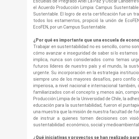
Escuelas de Pregrado Ariel La Paz y Oscar Landerret
el Acuerdo Producción Limpia: Campus Sustentable.
Sustentable. El logro de esta certificación fue un t
todos los estamentos, propició la unión de EcoFE
EcoFEN, por un Campus Sustentable.
¿Por qué es importante que una escuela de econ
Trabajar en sustentabilidad no es sencillo, como so
cómo avanzar e inseguridad de saber si lo estamos r
implica, nunca son considerados como temas urge
futuros líderes de nuestro país y el mundo, la sust
urgente. Su incorporación en la estrategia instituci
siempre uno de los mayores desafíos, pero confío
imperiosa, a nivel nacional e internacional tambié
familiarizados con el concepto y, menos aún, compre
Producción Limpia de la Universidad de Chile, la adhe
educación para la sustentabilidad, fueron el puntapi
una muestra que la misión de nuestra facultad de for
de instruir a quienes tomen decisiones con visió
sustentabilidad: económico, social y medioambiental
¿Qué iniciativas y proyectos se han realizado par