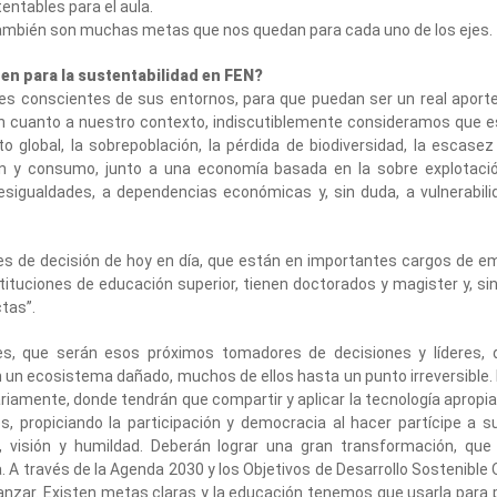
entables para el aula.
 también son muchas metas que nos quedan para cada uno de los ejes.
nen para la sustentabilidad en FEN?
ales conscientes de sus entornos, para que puedan ser un real aport
 En cuanto a nuestro contexto, indiscutiblemente consideramos que
o global, la sobrepoblación, la pérdida de biodiversidad, la escasez 
ión y consumo, junto a una economía basada en la sobre explotació
desigualdades, a dependencias económicas y, sin duda, a vulnerabil
ores de decisión de hoy en día, que están en importantes cargos de 
tituciones de educación superior, tienen doctorados y magister y, sin
as’’.
es, que serán esos próximos tomadores de decisiones y líderes, 
con un ecosistema dañado, muchos de ellos hasta un punto irreversible.
nariamente, donde tendrán que compartir y aplicar la tecnología apropi
, propiciando la participación y democracia al hacer partícipe a s
 visión y humildad. Deberán lograr una gran transformación, que
. A través de la Agenda 2030 y los Objetivos de Desarrollo Sostenible 
nzar. Existen metas claras y la educación tenemos que usarla para 