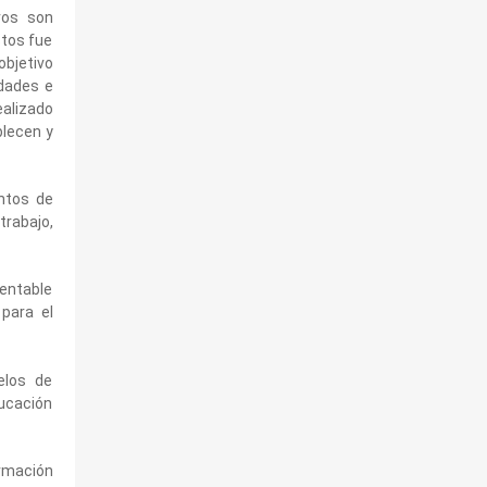
ros son
stos fue
objetivo
idades e
ealizado
blecen y
untos de
trabajo,
tentable
para el
elos de
ducación
ormación