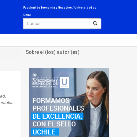
Facultad de Economía y Negocios /
Universidad de
Chile
Sobre el (los) autor (es)
dad,
entales