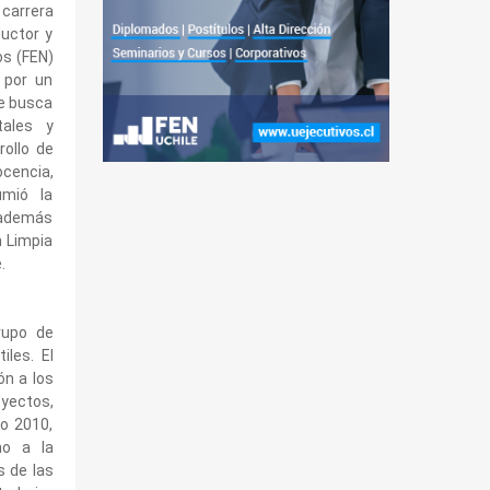
 carrera
ductor y
os (FEN)
 por un
ue busca
tales y
rollo de
ocencia,
umió la
, además
 Limpia
.
rupo de
iles. El
ón a los
oyectos,
ño 2010,
no a la
s de las