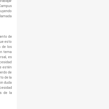
trabajar
o Campus
cluyendo
llamada
iento de
que esto
 de los
 un tema
rsal, es
cesidad
ue estén
uerdo de
to de la
sin duda
ecesidad
s de la