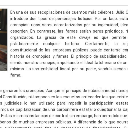
En una de sus recopilaciones de cuentos más célebres, Julio 
introduce dos tipos de personajes ficticios. Por un lado, esta
cronopios: unos seres caracterizados por su ingenuidad, ide
desorden. En contraste, las famas serían seres prácticos, r
organizados. La gracia de este clivaje es que permite
prácticamente cualquier historia. Ciertamente, la reg
constitucional de las empresas públicas puede contarse c
historia de cronopios y famas. El principio de subsidiariedad
siendo nuestro cronopio, impulsando el ideal tatcheriano de u
mínimo. La sostenibilidad fiscal, por su parte, vendría siendo
fama.
e ganaron los cronopios. Aunque el principio de subsidiariedad nunc
ual Constitución, ni tampoco en los escuetos antecedentes que exist
s judiciales lo han utilizado para impedir la participación estat
smos de capitalización de una carbonífera estatal o cuestionar la c
 Estas mismas instancias de control, sin embargo, han permitido que 
bonos de muchas empresas públicas. A diferencia de lo que ocurre