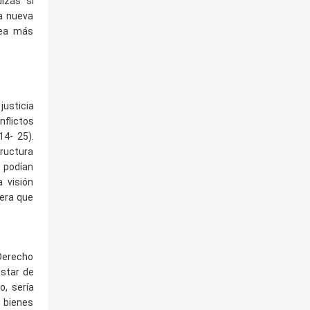
izás si
na nueva
sea más
justicia
nflictos
14- 25).
tructura
y podían
a visión
rera que
 Derecho
estar de
o, sería
, bienes