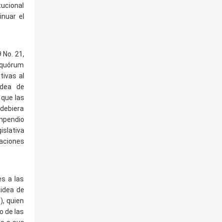
tucional
inuar el
 No. 21,
 quórum
tivas al
idea de
 que las
 debiera
ompendio
islativa
taciones
es a las
idea de
), quien
o de las