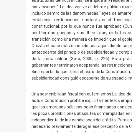
estructuras democráticas, se impida al Presidente 
convicciones”. La idea vuelve al debate público mu
incluido dentro de las denominadas “leyes de amarre”
establecía restricciones sustantivas al funcio
constitucional, por lo que nunca fue aprobado (Cump
aristócratas griegos y sus themistas, distintas s
transición como una manera de impedir que el gobiern
Quizás el caso más conocido sea aquel donde se proh
antecedente del principio de subsidiariedad y compl
de la junta militar (Soto, 2000, p. 226). Esta p
gobernantes terminaron aceptando las restricciones 
Sin importar lo que dijera el texto de la Constitución
subsidiariedad consiguió escaparse de su espacio im
Una sostenibilidad fiscal con eufemismos La idea de so
actual Constitución prohíbe explícitamente los empré
que las empresas públicas sean financiadas con deuda
las pocas prohibiciones absolutas contempladas en la
independiente de las condiciones del crédito. Para a
necesario previamente derogar ese precepto de la Con