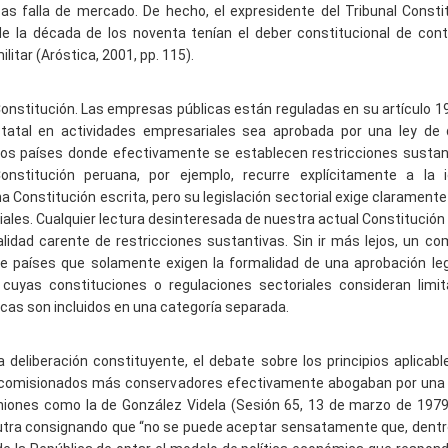
cas falla de mercado. De hecho, el expresidente del Tribunal Consti
e la década de los noventa tenían el deber constitucional de cont
litar (Aróstica, 2001, pp. 115).
onstitución. Las empresas públicas están reguladas en su artículo 19
statal en actividades empresariales sea aprobada por una ley de
gunos países donde efectivamente se establecen restricciones sustan
nstitución peruana, por ejemplo, recurre explícitamente a la 
a Constitución escrita, pero su legislación sectorial exige claramente
ales. Cualquier lectura desinteresada de nuestra actual Constitución
alidad carente de restricciones sustantivas. Sin ir más lejos, un c
 de países que solamente exigen la formalidad de una aprobación leg
 cuyas constituciones o regulaciones sectoriales consideran limi
cas son incluidos en una categoría separada.
 deliberación constituyente, el debate sobre los principios aplicabl
 comisionados más conservadores efectivamente abogaban por una 
niones como la de González Videla (Sesión 65, 13 de marzo de 1979
eutra consignando que “no se puede aceptar sensatamente que, dentr