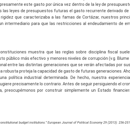
xpresamente este gasto por única vez dentro de la ley de presupuest
as las leyes de presupuestos futuras el gasto recurrente derivado de
 rigidez que caracterizaba a las famas de Cortázar, nuestros princ
 un intermediario para que las restricciones al endeudamiento de 
onstituciones muestra que las reglas sobre disciplina fiscal suel
 público más efectivo y menores niveles de corrupción (v.g. Blume 
onal entre las distintas generaciones que se verán afectadas por sus
a robusta proteja la capacidad de gasto de futuras generaciones. Aho
una política industrial determinada. De hecho, nuestra experienci
giere precisamente lo contrario. Antes de seguir persiguiendo el cro
, preocupémonos por construir simplemente un Estado financie
onstitutional budget institutions.” European Journal of Political Economy 29 (2013): 236-251