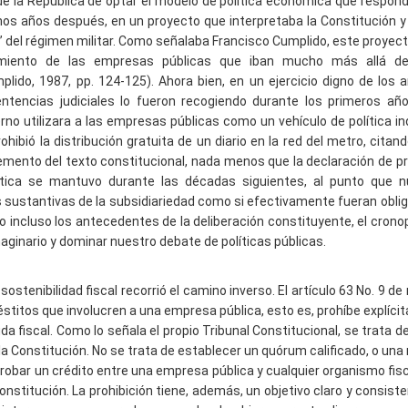
de la República de optar el modelo de política económica que respon
chos años después, en un proyecto que interpretaba la Constitución 
 del régimen militar. Como señalaba Francisco Cumplido, este proyect
namiento de las empresas públicas que iban mucho más allá de
lido, 1987, pp. 124-125). Ahora bien, en un ejercicio digno de los 
entencias judiciales lo fueron recogiendo durante los primeros añ
o utilizara a las empresas públicas como un vehículo de política ind
ibió la distribución gratuita de un diario en la red del metro, cita
emento del texto constitucional, nada menos que la declaración de pr
ráctica se mantuvo durante las décadas siguientes, al punto que n
sustantivas de la subsidiariedad como si efectivamente fueran oblig
, o incluso los antecedentes de la deliberación constituyente, el cronop
aginario y dominar nuestro debate de políticas públicas.
stenibilidad fiscal recorrió el camino inverso. El artículo 63 No. 9 de
stitos que involucren a una empresa pública, esto es, prohíbe explíc
 fiscal. Como lo señala el propio Tribunal Constitucional, se trata d
 Constitución. No se trata de establecer un quórum calificado, o una 
probar un crédito entre una empresa pública y cualquier organismo fisc
stitución. La prohibición tiene, además, un objetivo claro y consist