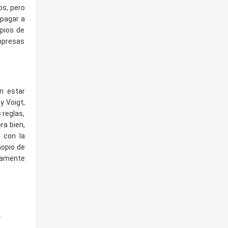
os, pero
 pagar a
ipios de
empresas
en estar
y Voigt,
 reglas,
ra bien,
a con la
nopio de
ramente
.