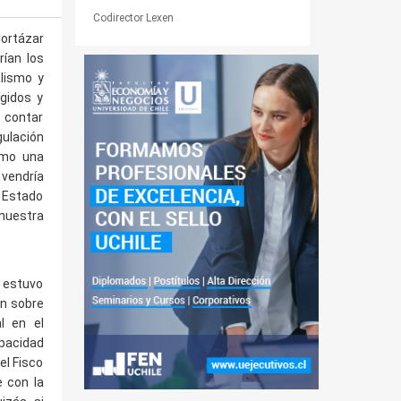
Codirector Lexen
Cortázar
rían los
alismo y
ígidos y
 contar
ulación
omo una
 vendría
n Estado
 nuestra
a estuvo
en sobre
al en el
apacidad
el Fisco
 con la