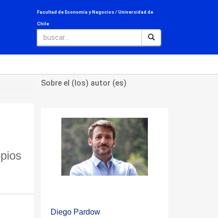
Facultad de Economía y Negocios /
Universidad de
Chile
Sobre el (los) autor (es)
opios
Diego Pardow