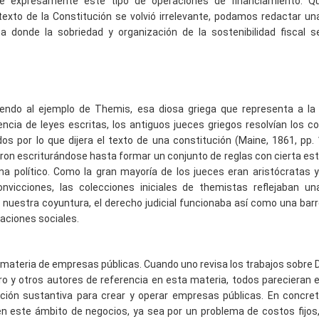
íbe expresamente este tipo de operaciones de financiamiento. Qu
exto de la Constitución se volvió irrelevante, podamos redactar u
 donde la sobriedad y organización de la sostenibilidad fiscal 
iendo al ejemplo de Themis, esa diosa griega que representa a la 
a de leyes escritas, los antiguos jueces griegos resolvían los co
dos por lo que dijera el texto de una constitución (Maine, 1861, pp. 
on escriturándose hasta formar un conjunto de reglas con cierta es
ma político. Como la gran mayoría de los jueces eran aristócratas 
nvicciones, las colecciones iniciales de themistas reflejaban un
 nuestra coyuntura, el derecho judicial funcionaba así como una bar
aciones sociales.
n materia de empresas públicas. Cuando uno revisa los trabajos sobre
ro y otros autores de referencia en esta materia, todos parecieran 
ción sustantiva para crear y operar empresas públicas. En concret
 en este ámbito de negocios, ya sea por un problema de costos fijos