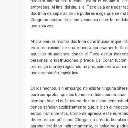
nuestro diseño institucional: evitar el conflicto 
empresas. Al final del día, si el Fisco va a entregar
doctrina de separación de poderes exige que se mat
Congreso acerca de la conveniencia de esta medida
una sola vez.
Ahora bien, la misma doctrina constitucional que intr
esta prohibición de una manera curiosamente flexib
aquellas situaciones donde el Fisco actúa indir
personas o instituciones privada. La Constitución 
promulgó una ley regulando un procedimiento adminis
una aprobación legislativa.
En los hechos, sin embargo, no existe ninguna difere
para comprobar que los bonos emitidos por muchas e
siempre bajo el eufemismo de una glosa denominada 
bonos señalan explícitamente que, si bien el negocio a
estos instrumentos. Como se aprecia, este eufemism
de empresas públicas. Otorgar un crédito fiscal dir
aprobar créditos indirectamente, el gobierno podría