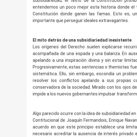
subsidiariedad, el texto de la Constitución proh
entendemos un poco mejor esta historia donde el t
Constitución donde ganen las famas. Esto es, una
importante que perseguir ideales extravagantes.
El mito detrás de una subsidiariedad inexistente
Los orígenes del Derecho suelen explicarse recurr
acompañada de una espada y una balanza. En ausenci
apelando a una inspiración divina y sin estar limita
Progresivamente, estas sentencias o themistas fuer
sistemática. Ello, sin embargo, escondía un proble
resolver los conflictos apelando a sus propias co
conservadora de la sociedad. Mirado con los ojos de
impide a los nuevos gobernantes impulsar transform
Algo parecido ocurre con la idea de subsidiariedad e
Contitucional de Joaquín Fermandois, Enrique Navar
acuerdo en que este principio establece una limita
necesario acreditar la ausencia de interés privado