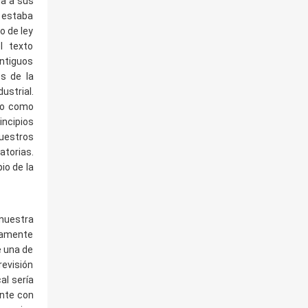
da a sus
y estaba
o de ley
l texto
antiguos
os de la
ustrial.
ndo como
incipios
uestros
atorias.
io de la
 nuestra
itamente
e una de
revisión
al sería
ente con