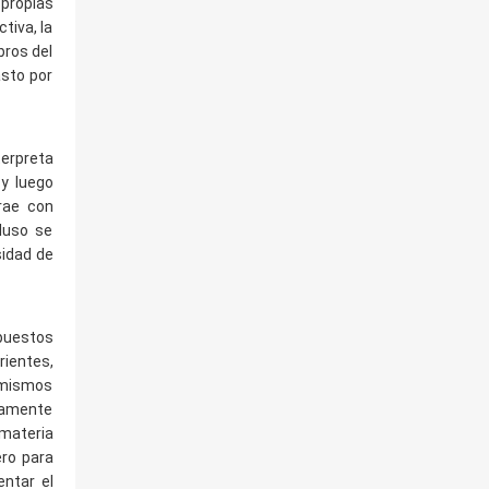
 propias
tiva, la
bros del
asto por
terpreta
 y luego
rae con
cluso se
sidad de
upuestos
rientes,
s mismos
ivamente
 materia
ero para
entar el