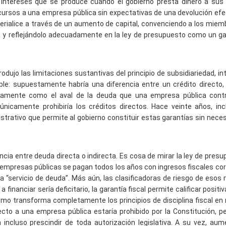
de intereses que se produce cuando el gobierno presta dinero a sus
 recursos a una empresa pública sin expectativas de una devolución efec
erialice a través de un aumento de capital, convenciendo a los miem
 y reflejándolo adecuadamente en la ley de presupuesto como un g
odujo las limitaciones sustantivas del principio de subsidiariedad, in
le: supuestamente habría una diferencia entre un crédito directo,
ectamente como el aval de la deuda que una empresa pública cont
únicamente prohibiría los créditos directos. Hace veinte años, in
trativo que permite al gobierno constituir estas garantías sin nece
ncia entre deuda directa o indirecta. Es cosa de mirar la ley de pres
mpresas públicas se pagan todos los años con ingresos fiscales cor
“servicio de deuda”. Más aún, las clasificadoras de riesgo de eso
 financiar sería deficitario, la garantía fiscal permite calificar posit
o transforma completamente los principios de disciplina fiscal en
ecto a una empresa pública estaría prohibido por la Constitución, p
 incluso prescindir de toda autorización legislativa. A su vez, aum