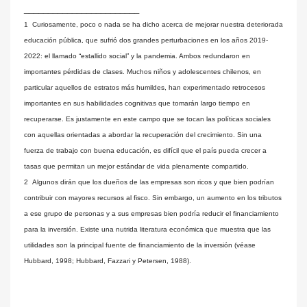
________________________
1 Curiosamente, poco o nada se ha dicho acerca de mejorar nuestra deteriorada
educación pública, que sufrió dos grandes perturbaciones en los años 2019-
2022: el llamado “estallido social” y la pandemia. Ambos redundaron en
importantes pérdidas de clases. Muchos niños y adolescentes chilenos, en
particular aquellos de estratos más humildes, han experimentado retrocesos
importantes en sus habilidades cognitivas que tomarán largo tiempo en
recuperarse. Es justamente en este campo que se tocan las políticas sociales
con aquellas orientadas a abordar la recuperación del crecimiento. Sin una
fuerza de trabajo con buena educación, es difícil que el país pueda crecer a
tasas que permitan un mejor estándar de vida plenamente compartido.
2 Algunos dirán que los dueños de las empresas son ricos y que bien podrían
contribuir con mayores recursos al fisco. Sin embargo, un aumento en los tributos
a ese grupo de personas y a sus empresas bien podría reducir el financiamiento
para la inversión. Existe una nutrida literatura económica que muestra que las
utilidades son la principal fuente de financiamiento de la inversión (véase
Hubbard, 1998; Hubbard, Fazzari y Petersen, 1988).