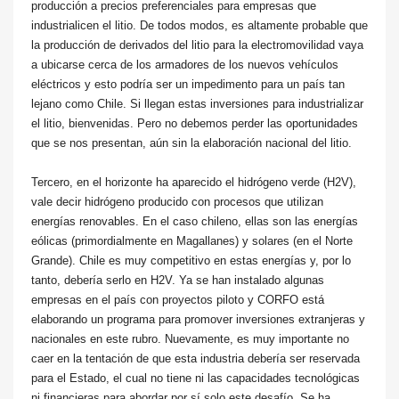
producción a precios preferenciales para empresas que
industrialicen el litio. De todos modos, es altamente probable que
la producción de derivados del litio para la electromovilidad vaya
a ubicarse cerca de los armadores de los nuevos vehículos
eléctricos y esto podría ser un impedimento para un país tan
lejano como Chile. Si llegan estas inversiones para industrializar
el litio, bienvenidas. Pero no debemos perder las oportunidades
que se nos presentan, aún sin la elaboración nacional del litio.
Tercero, en el horizonte ha aparecido el hidrógeno verde (H2V),
vale decir hidrógeno producido con procesos que utilizan
energías renovables. En el caso chileno, ellas son las energías
eólicas (primordialmente en Magallanes) y solares (en el Norte
Grande). Chile es muy competitivo en estas energías y, por lo
tanto, debería serlo en H2V. Ya se han instalado algunas
empresas en el país con proyectos piloto y CORFO está
elaborando un programa para promover inversiones extranjeras y
nacionales en este rubro. Nuevamente, es muy importante no
caer en la tentación de que esta industria debería ser reservada
para el Estado, el cual no tiene ni las capacidades tecnológicas
ni financieras para abordar por sí solo este desafío. Se ha