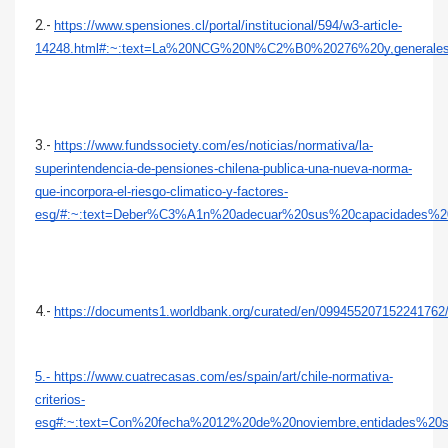
2.-
https://www.spensiones.cl/portal/institucional/594/w3-article-
14248.html#:~:text=La%20NCG%20N%C2%B0%20276%20y,generale
3.-
https://www.fundssociety.com/es/noticias/normativa/la-
superintendencia-de-pensiones-chilena-publica-una-nueva-norma-
que-incorpora-el-riesgo-climatico-y-factores-
esg/#:~:text=Deber%C3%A1n%20adecuar%20sus%20capacidades%
4.-
https://documents1.worldbank.org/curated/en/09945520715224
5.-
https://www.cuatrecasas.com/es/spain/art/chile-normativa-
criterios-
esg#:~:text=Con%20fecha%2012%20de%20noviembre,entidades%20