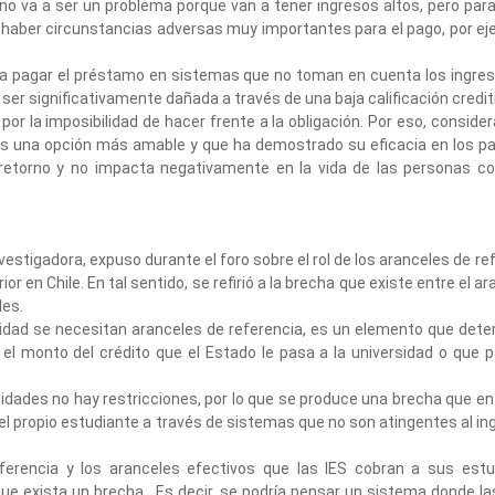
no va a ser un problema porque van a tener ingresos altos, pero par
 haber circunstancias adversas muy importantes para el pago, por ej
ra pagar el préstamo en sistemas que no toman en cuenta los ingre
er significativamente dañada a través de una baja calificación crediti
or la imposibilidad de hacer frente a la obligación. Por eso, consider
s una opción más amable y que ha demostrado su eficacia en los p
 retorno y no impacta negativamente en la vida de las personas co
vestigadora, expuso durante el foro sobre el rol de los aranceles de re
r en Chile. En tal sentido, se refirió a la brecha que existe entre el ar
des.
dad se necesitan aranceles de referencia, es un elemento que dete
l monto del crédito que el Estado le pasa a la universidad o que 
idades no hay restricciones, por lo que se produce una brecha que en
el propio estudiante a través de sistemas que no son atingentes al ing
erencia y los aranceles efectivos que las IES cobran a sus estu
que exista un brecha. Es decir, se podría pensar un sistema donde la