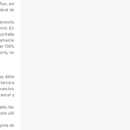
ños, así
bral de
necesita
nto. En
ustralia
adamente
 el 100%
orta, no
ay, debe
 tercera
puestos
rancel y
ado, las
ate útil
yoría de