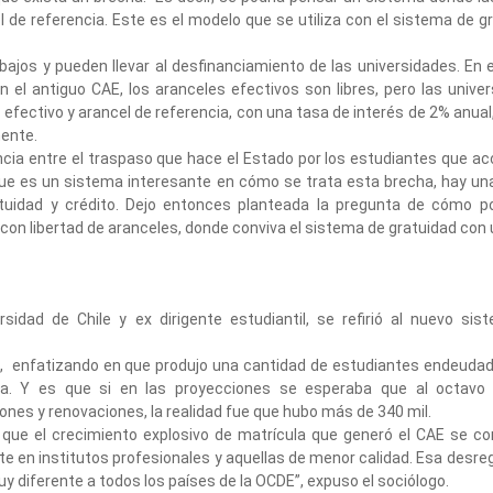
de referencia. Este es el modelo que se utiliza con el sistema de g
bajos y pueden llevar al desfinanciamiento de las universidades. En 
n el antiguo CAE, los aranceles efectivos son libres, pero las unive
 efectivo y arancel de referencia, con una tasa de interés de 2% anual
nente.
ncia entre el traspaso que hace el Estado por los estudiantes que a
 que es un sistema interesante en cómo se trata esta brecha, hay u
atuidad y crédito. Dejo entonces planteada la pregunta de cómo 
con libertad de aranceles, donde conviva el sistema de gratuidad con
sidad de Chile y ex dirigente estudiantil, se refirió al nuevo si
ma, enfatizando en que produjo una cantidad de estudiantes endeud
ema. Y es que si en las proyecciones se esperaba que al octavo
nes y renovaciones, la realidad fue que hubo más de 340 mil.
 que el crecimiento explosivo de matrícula que generó el CAE se c
e en institutos profesionales y aquellas de menor calidad. Esa desre
 diferente a todos los países de la OCDE”, expuso el sociólogo.