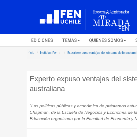
EDICIONES
TEMAS
QUIENES SOMOS
Inicio
Noticias Fen
Experto expuso ventajas del sistema de financiami
Experto expuso ventajas del sist
australiana
“Las políticas públicas y económica de préstamos estudi
Chapman, de la Escuela de Negocios y Economía de la U
Educación organizado por la Facultad de Economía y Ne