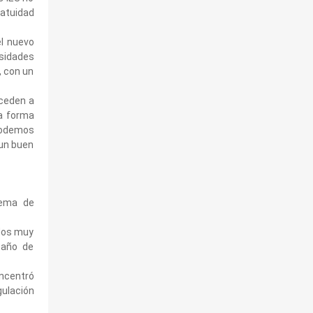
ratuidad
el nuevo
rsidades
, con un
cceden a
na forma
podemos
 un buen
stema de
ados muy
 año de
oncentró
gulación