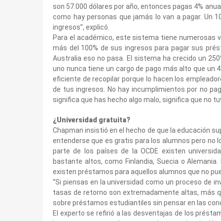
son 57.000 dólares por año, entonces pagas 4% anua
como hay personas que jamás lo van a pagar. Un 1
ingresos”, explicó.
Para el académico, este sistema tiene numerosas ve
más del 100% de sus ingresos para pagar sus prés
Australia eso no pasa. El sistema ha crecido un 250
uno nunca tiene un cargo de pago más alto que un 4
eficiente de recopilar porque lo hacen los empleado
de tus ingresos. No hay incumplimientos por no pago
significa que has hecho algo malo, significa que no tuv
¿Universidad gratuita?
Chapman insistió en el hecho de que la educación supe
entenderse que es gratis para los alumnos pero no l
parte de los países de la OCDE existen universid
bastante altos, como Finlandia, Suecia o Alemania. 
existen préstamos para aquellos alumnos que no pu
“Si piensas en la universidad como un proceso de inv
tasas de retorno son extremadamente altas, más que
sobre préstamos estudiantiles sin pensar en las cond
El experto se refirió a las desventajas de los présta