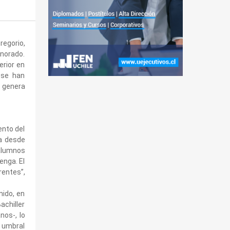
regorio,
gnorado.
erior en
 se han
 genera
ento del
a desde
 alumnos
enga. El
entes”,
nido, en
achiller
nos-, lo
e umbral