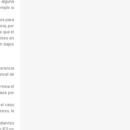
a alguna
emplo si
sos para
cia, por
a que el
aíses en
n bajos
ferencia
ancel de
rmina el
pasa por
 el caso
reso, lo
diantes
s IES no