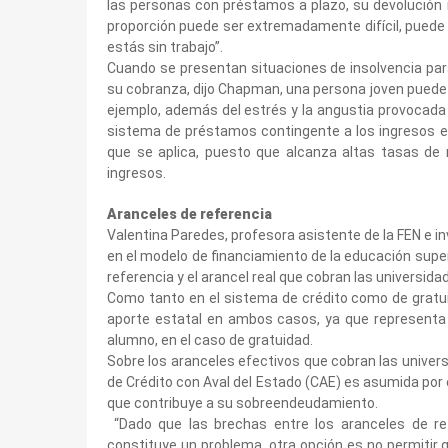
las personas con préstamos a plazo, su devolución 
proporción puede ser extremadamente difícil, puede
estás sin trabajo”.
Cuando se presentan situaciones de insolvencia pa
su cobranza, dijo Chapman, una persona joven puede s
ejemplo, además del estrés y la angustia provocada p
sistema de préstamos contingente a los ingresos e
que se aplica, puesto que alcanza altas tasas de
ingresos.
Aranceles de referencia
Valentina Paredes, profesora asistente de la FEN e in
en el modelo de financiamiento de la educación superio
referencia y el arancel real que cobran las universida
Como tanto en el sistema de crédito como de gratui
aporte estatal en ambos casos, ya que representa e
alumno, en el caso de gratuidad.
Sobre los aranceles efectivos que cobran las univers
de Crédito con Aval del Estado (CAE) es asumida por 
que contribuye a su sobreendeudamiento.
“Dado que las brechas entre los aranceles de ref
constituye un problema, otra opción es no permitir 