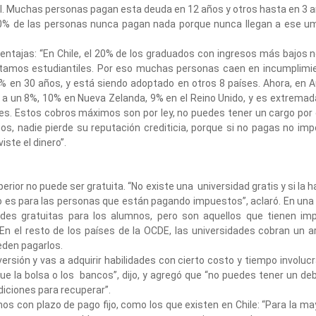
l. Muchas personas pagan esta deuda en 12 años y otros hasta en 3 a
0% de las personas nunca pagan nada porque nunca llegan a ese um
ntajas: “En Chile, el 20% de los graduados con ingresos más bajos 
tamos estudiantiles. Por eso muchas personas caen en incumplimie
% en 30 años, y está siendo adoptado en otros 8 países. Ahora, en A
 a un 8%, 10% en Nueva Zelanda, 9% en el Reino Unido, y es extrem
res. Estos cobros máximos son por ley, no puedes tener un cargo por
s, nadie pierde su reputación crediticia, porque si no pagas no imp
iste el dinero”.
rior no puede ser gratuita. “No existe una universidad gratis y si la h
o es para las personas que están pagando impuestos”, aclaró. En una
ades gratuitas para los alumnos, pero son aquellos que tienen im
En el resto de los países de la OCDE, las universidades cobran un a
eden pagarlos.
ersión y vas a adquirir habilidades con cierto costo y tiempo involucr
 la bolsa o los bancos”, dijo, y agregó que “no puedes tener un deb
iciones para recuperar”.
mos con plazo de pago fijo, como los que existen en Chile: “Para la ma