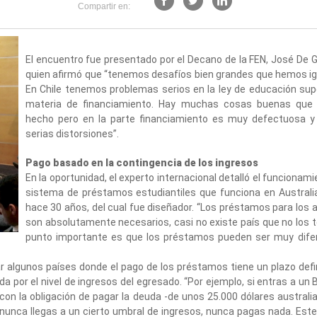
Compartir en:
El encuentro fue presentado por el Decano de la FEN, José De G
quien afirmó que “tenemos desafíos bien grandes que hemos i
En Chile tenemos problemas serios en la ley de educación sup
materia de financiamiento. Hay muchas cosas buenas que
hecho pero en la parte financiamiento es muy defectuosa y
serias distorsiones”.
Pago basado en la contingencia de los ingresos
En la oportunidad, el experto internacional detalló el funcionami
sistema de préstamos estudiantiles que funciona en Australi
hace 30 años, del cual fue diseñador. “Los préstamos para los
son absolutamente necesarios, casi no existe país que no los t
punto importante es que los préstamos pueden ser muy difer
r algunos países donde el pago de los préstamos tiene un plazo defi
 por el nivel de ingresos del egresado. “Por ejemplo, si entras a un B
con la obligación de pagar la deuda -de unos 25.000 dólares australia
 nunca llegas a un cierto umbral de ingresos, nunca pagas nada. Est